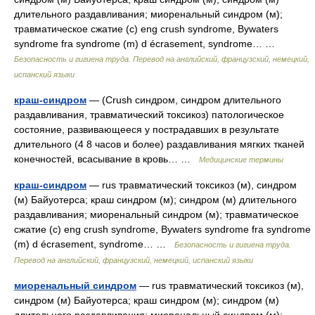
длительного раздавливания; миоренальный синдром (м);
травматическое сжатие (с) eng crush syndrome, Bywaters
syndrome fra syndrome (m) d écrasement, syndrome… …
Безопасность и гигиена труда. Перевод на английский, французский, немецкий,
испанский языки
краш-синдром
— (Crush синдром, синдром длительного
раздавливания, травматический токсикоз) патологическое
состояние, развивающееся у пострадавших в результате
длительного (4 8 часов и более) раздавливания мягких тканей
конечностей, всасывание в кровь… …
Медицинские термины
краш-синдром
— rus травматический токсикоз (м), синдром
(м) Байуотерса; краш синдром (м); синдром (м) длительного
раздавливания; миоренальный синдром (м); травматическое
сжатие (с) eng crush syndrome, Bywaters syndrome fra syndrome
(m) d écrasement, syndrome… …
Безопасность и гигиена труда.
Перевод на английский, французский, немецкий, испанский языки
миоренальный синдром
— rus травматический токсикоз (м),
синдром (м) Байуотерса; краш синдром (м); синдром (м)