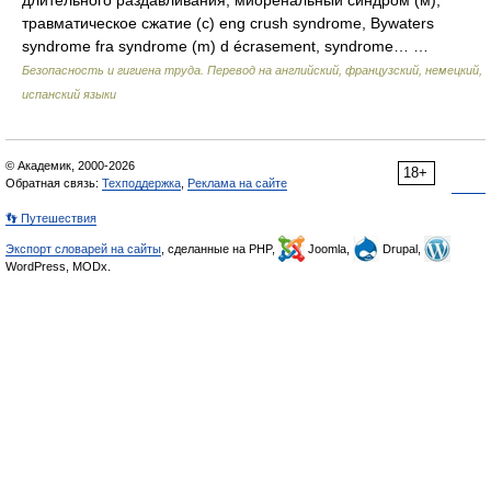
длительного раздавливания; миоренальный синдром (м);
травматическое сжатие (с) eng crush syndrome, Bywaters
syndrome fra syndrome (m) d écrasement, syndrome… …
Безопасность и гигиена труда. Перевод на английский, французский, немецкий,
испанский языки
© Академик, 2000-2026
18+
Обратная связь:
Техподдержка
,
Реклама на сайте
👣 Путешествия
Экспорт словарей на сайты
, сделанные на PHP,
Joomla,
Drupal,
WordPress, MODx.