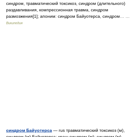
синдром, травматический токсикоз, синдром (длительного)
раздавливания, компрессионная травма, синдром
размозжения[1]; апоним: синдром Байуотерса, синдром… …
Википедия
синдром Байуотерса
— rus травматический токсикоз (м),
синдром (м) Байуотерса; краш синдром (м); синдром (м)