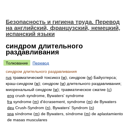
Безопасность и гигиена труда. Перевод
на английский, французский, немецкий,
испанский языки
синдром длительного
раздавливания
Толкование
Перевод
синдром длительного раздавливания
rus
травматический токсикоз (
м
), синдром (
м
) Байуотерса;
краш-синдром (
м
); синдром (
м
) длительного раздавливания;
миоренальный синдром (
м
); травматическое сжатие (
с
)
eng
crush syndrome, Bywaters' syndrome
fra
syndrome (
m
) d'écrasement, syndrome (
m
) de Bywaters
deu
Crush-Syndrom (
n
), Bywaters' Syndrom (
n
)
spa
síndrome (
m
) de Bywaters, síndrome (
m
) de aplastamiento
de masas musculares